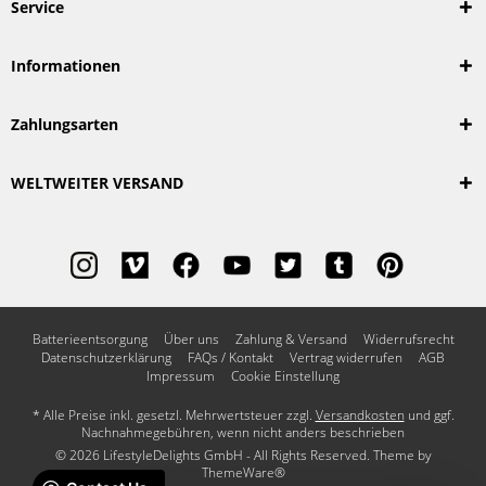
Service
Informationen
Zahlungsarten
WELTWEITER VERSAND
Batterieentsorgung
Über uns
Zahlung & Versand
Widerrufsrecht
Datenschutzerklärung
FAQs / Kontakt
Vertrag widerrufen
AGB
Impressum
Cookie Einstellung
* Alle Preise inkl. gesetzl. Mehrwertsteuer zzgl.
Versandkosten
und ggf.
Nachnahmegebühren, wenn nicht anders beschrieben
© 2026 LifestyleDelights GmbH - All Rights Reserved. Theme by
ThemeWare®