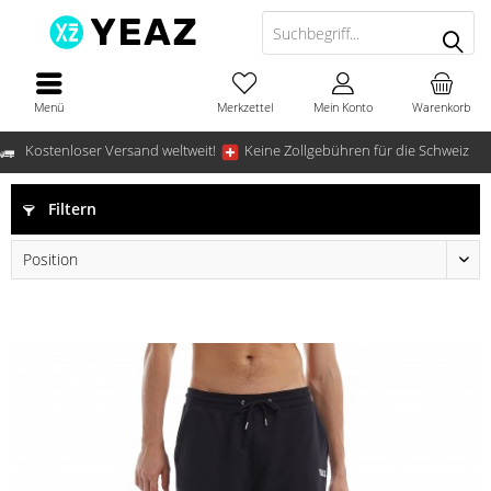
Menü
Merkzettel
Mein Konto
Warenkorb
Kostenloser Versand weltweit!
Keine Zollgebühren für die Schweiz
Filtern