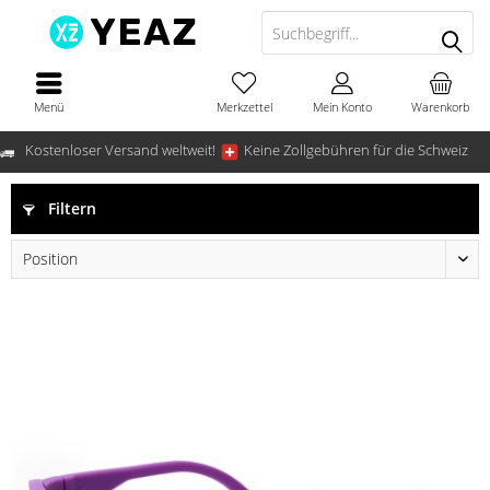
Menü
Merkzettel
Mein Konto
Warenkorb
Kostenloser Versand weltweit!
Keine Zollgebühren für die Schweiz
Filtern