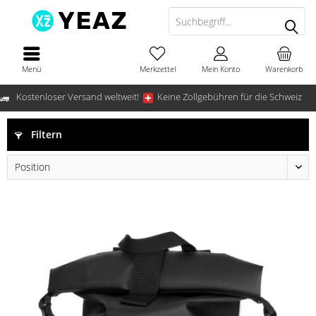
Menü
Merkzettel
Mein Konto
Warenkorb
Kostenloser Versand weltweit!
Keine Zollgebühren für die Schweiz
Filtern