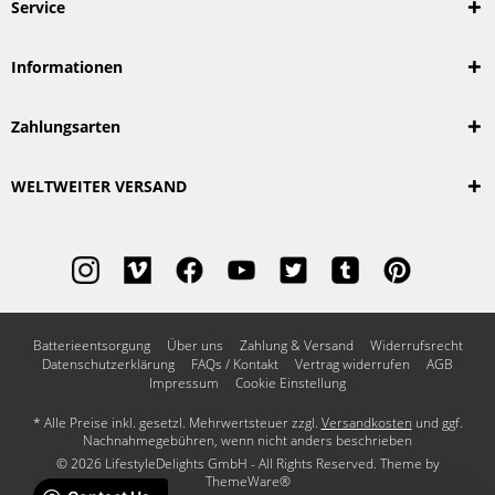
Service
Informationen
Zahlungsarten
WELTWEITER VERSAND
Batterieentsorgung
Über uns
Zahlung & Versand
Widerrufsrecht
Datenschutzerklärung
FAQs / Kontakt
Vertrag widerrufen
AGB
Impressum
Cookie Einstellung
* Alle Preise inkl. gesetzl. Mehrwertsteuer zzgl.
Versandkosten
und ggf.
Nachnahmegebühren, wenn nicht anders beschrieben
© 2026 LifestyleDelights GmbH - All Rights Reserved. Theme by
ThemeWare®