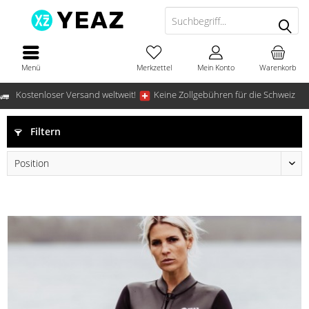
Menü
Merkzettel
Mein Konto
Warenkorb
Kostenloser Versand weltweit!
Keine Zollgebühren für die Schweiz
Filtern