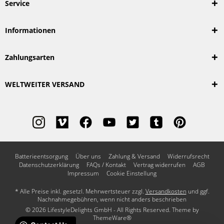
Service
Informationen
Zahlungsarten
WELTWEITER VERSAND
Batterieentsorgung
Über uns
Zahlung & Versand
Widerrufsrecht
Datenschutzerklärung
FAQs / Kontakt
Vertrag widerrufen
AGB
Impressum
Cookie Einstellung
* Alle Preise inkl. gesetzl. Mehrwertsteuer zzgl.
Versandkosten
und ggf.
Nachnahmegebühren, wenn nicht anders beschrieben
© 2026 LifestyleDelights GmbH - All Rights Reserved. Theme by
ThemeWare®