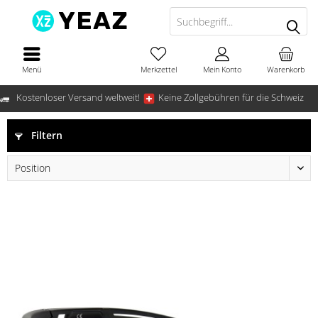
Menü
Merkzettel
Mein Konto
Warenkorb
Kostenloser Versand weltweit!
Keine Zollgebühren für die Schweiz
Filtern