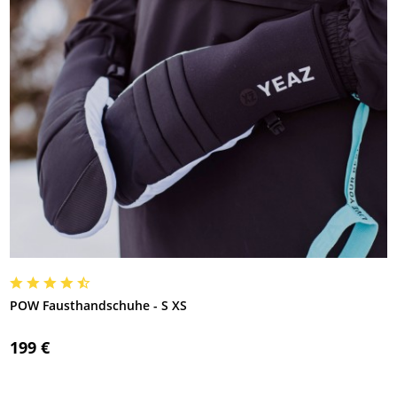
POW Fausthandschuhe - S XS
199 €