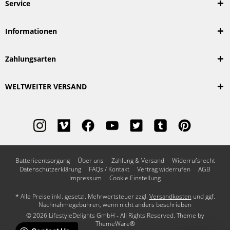
Service
Informationen
Zahlungsarten
WELTWEITER VERSAND
Batterieentsorgung
Über uns
Zahlung & Versand
Widerrufsrecht
Datenschutzerklärung
FAQs / Kontakt
Vertrag widerrufen
AGB
Impressum
Cookie Einstellung
* Alle Preise inkl. gesetzl. Mehrwertsteuer zzgl.
Versandkosten
und ggf.
Nachnahmegebühren, wenn nicht anders beschrieben
© 2026 LifestyleDelights GmbH - All Rights Reserved. Theme by
ThemeWare®