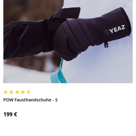
POW Fausthandschuhe - S
199 €