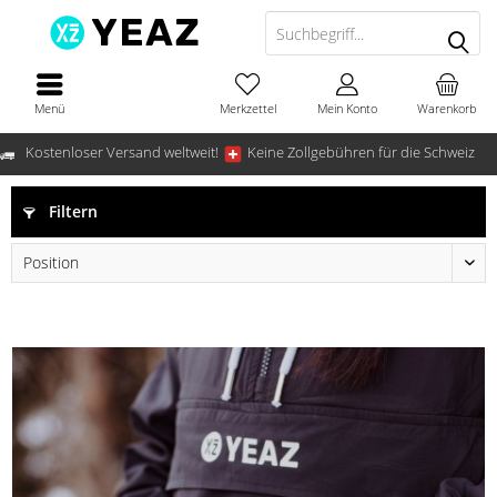
Menü
Merkzettel
Mein Konto
Warenkorb
Kostenloser Versand weltweit!
Keine Zollgebühren für die Schweiz
Filtern