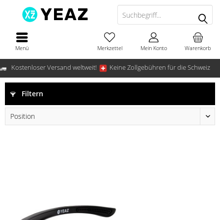
Menü
Merkzettel
Mein Konto
Warenkorb
Kostenloser Versand weltweit!
Keine Zollgebühren für die Schweiz
Filtern