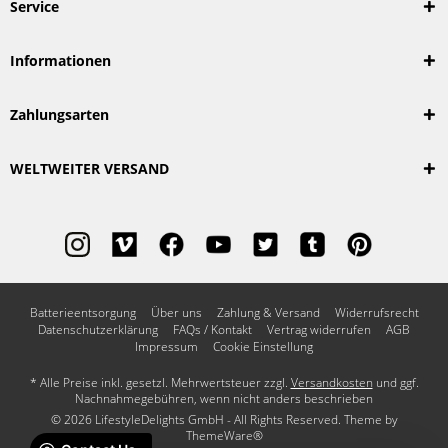
Service
Informationen
Zahlungsarten
WELTWEITER VERSAND
Batterieentsorgung
Über uns
Zahlung & Versand
Widerrufsrecht
Datenschutzerklärung
FAQs / Kontakt
Vertrag widerrufen
AGB
Impressum
Cookie Einstellung
* Alle Preise inkl. gesetzl. Mehrwertsteuer zzgl.
Versandkosten
und ggf.
Nachnahmegebühren, wenn nicht anders beschrieben
© 2026 LifestyleDelights GmbH - All Rights Reserved. Theme by
ThemeWare®