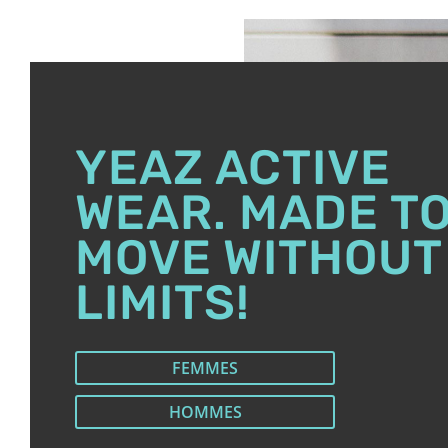
YEAZ ACTIVE
WEAR. MADE T
MOVE WITHOUT
LIMITS!
FEMMES
HOMMES