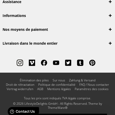
Assistance
Informations
Nos moyens de paiement
Livraison dans le monde entier
Élimination des piles
Sur nous
Zahlung & Versand
Droit de rétractation
Politique de confidentialité
FAQ / Nous contacter
Vertrag widerrufen
AGB
Mentions légales
Paramètres des cookies
Tous les prix sont indiqués TVA légale comprise.
© 2026 LifestyleDelights GmbH - All Rights Reserved. Theme by
ThemeWare®