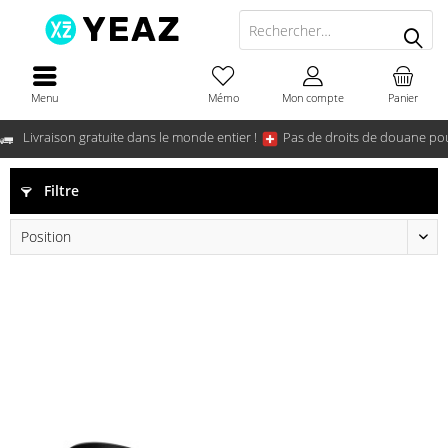
Menu
Mémo
Mon compte
Panier
Livraison gratuite dans le monde entier !
Pas de droits de douane pou
Filtre