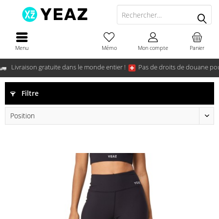
Menu
Mémo
Mon compte
Panier
Livraison gratuite dans le monde entier !
Pas de droits de douane pou
Filtre