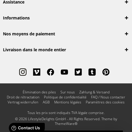
Assistance
Informations
Nos moyens de paiement
Livraison dans le monde entier
Élimination des piles
Sur nous
Zahlung & Versand
Droit de rétractation
Politique de confidentialité
FAQ / Nous contacter
Vertrag widerrufen
AGB
Mentions légales
Paramètres des cookies
Tous les prix sont indiqués TVA légale comprise.
© 2026 LifestyleDelights GmbH - All Rights Reserved. Theme by
ThemeWare®