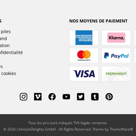
S
NOS MOYENS DE PAIEMENT
 piles
sand
ation
fidentialité
es
 cookies
Tous les prix sont indiqués TVA légale comprise.
© 2026 LifestyleDelights GmbH - All Rights Reserved. Theme by
ThemeWare®