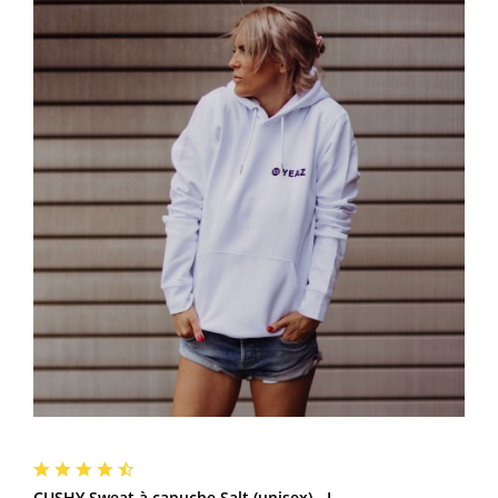
CUSHY Sweat à capuche Salt (unisex) - L