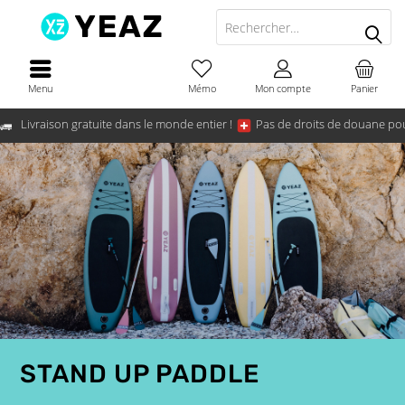
Menu
Mémo
Mon compte
Panier
Livraison gratuite dans le monde entier !
Pas de droits de douane pou
STAND UP PADDLE