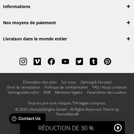
Informations
Nos moyens de paiement
Livraison dans le monde entier
Élimination des piles
Sur nous
Zahlung & Versand
Droit de rétractation
Politique de confidentialité
FAQ / Nous contacter
Vertrag widerrufen
AGB
Mentions légales
Paramètres des cookies
Tous les prix sont indiqués TVA légale comprise.
© 2026 LifestyleDelights GmbH - All Rights Reserved. Theme by
ThemeWare®
RÉDUCTION DE 30 %