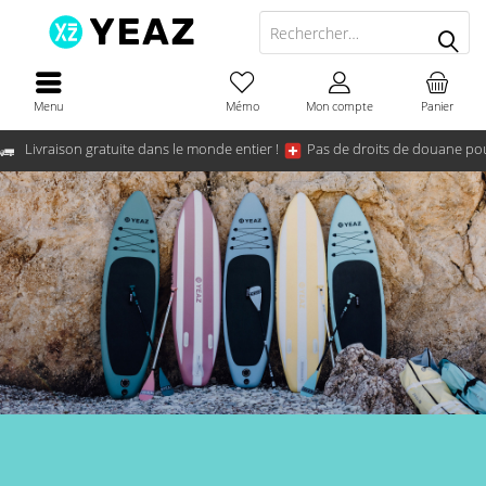
Menu
Mémo
Mon compte
Panier
Livraison gratuite dans le monde entier !
Pas de droits de douane pou