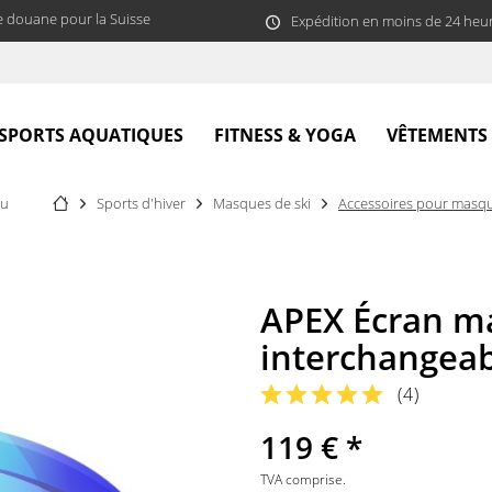
e douane pour la Suisse
Expédition en moins de 24 heu
SPORTS AQUATIQUES
FITNESS & YOGA
VÊTEMENTS
çu
Sports d'hiver
Masques de ski
Accessoires pour masqu
APEX Écran m
interchangeab
(
4
)
119 € *
TVA comprise.