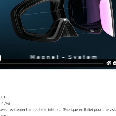
001)
5-17%)
ec revêtement antibuée à l'intérieur (Fabriqué en Italie) pour une visio
iver