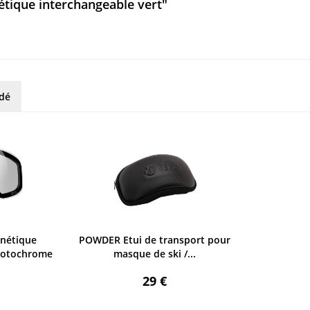
tique interchangeable vert"
rdé
nétique
POWDER Etui de transport pour
hotochrome
masque de ski /...
29 €