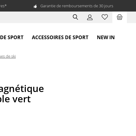
res*
Garantie de remboursements de 30 jours
 DE SPORT
ACCESSOIRES DE SPORT
NEW IN
es de ski
agnétique
le vert