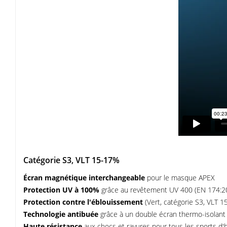
Catégorie S3, VLT 15-17%
Écran magnétique interchangeable
pour le masque APEX
Protection UV à 100%
grâce au revêtement UV 400 (EN 174:2
Protection contre l'éblouissement
(Vert, catégorie S3, VLT 1
Technologie antibuée
grâce à un double écran thermo-isolant av
Haute résistance
aux chocs et rayures pour tous les sports d'h