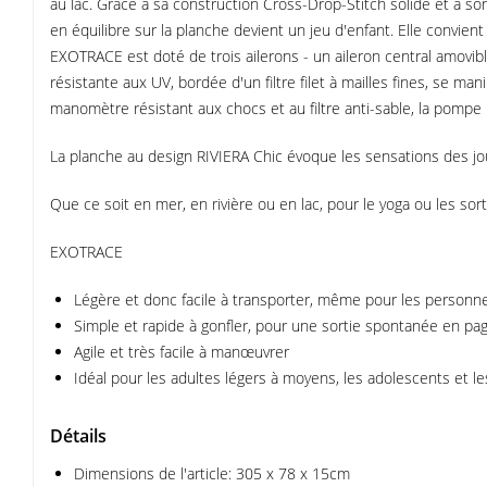
au lac. Grâce à sa construction Cross-Drop-Stitch solide et à son 
en équilibre sur la planche devient un jeu d'enfant. Elle convi
EXOTRACE est doté de trois ailerons - un aileron central amovible 
résistante aux UV, bordée d'un filtre filet à mailles fines, se
manomètre résistant aux chocs et au filtre anti-sable, la pompe
La planche au design RIVIERA Chic évoque les sensations des journ
Que ce soit en mer, en rivière ou en lac, pour le yoga ou les sortie
EXOTRACE
Légère et donc facile à transporter, même pour les personnes
Simple et rapide à gonfler, pour une sortie spontanée en pag
Agile et très facile à manœuvrer
Idéal pour les adultes légers à moyens, les adolescents et l
Détails
Dimensions de l'article: 305 x 78 x 15cm