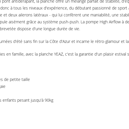
pont antidérapant, la planche offre un mélange parfait de stabilité, d'équ
ent donc à tous les niveaux d'expérience, du débutant passionné de spor
et deux ailerons latéraux - qui lui confèrent une maniabilité, une stabil
 manipule aisément grâce au système push-push. La pompe High Airflow à 
 brevetée dispose d'une longue durée de vie.
ées d'été sans fin sur la Côte d'Azur et incarne le rétro-glamour et la 
s en famille, avec la planche YEAZ, c'est la garantie d'un plaisir estival s
 de petite taille
aie
es enfants pesant jusqu'à 90kg