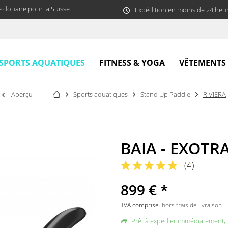
e douane pour la Suisse
Expédition en moins de 24 heu
SPORTS AQUATIQUES
FITNESS & YOGA
VÊTEMENTS
Aperçu
Sports aquatiques
Stand Up Paddle
RIVIERA
BAIA - EXOTRA
(
4
)
899 € *
TVA comprise.
hors frais de livraison
Prêt à expédier immédiatement,