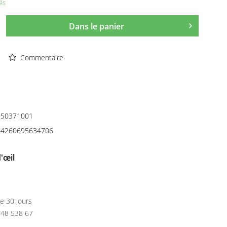
és
Dans le panier
Commentaire
50371001
4260695634706
'œil
e 30 jours
748 538 67