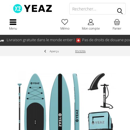
Menu
Mémo
Mon compte
Panier
Livraison gratuite dans le monde entier !
Pas de droits de douane pou
Aperçu
RIVIERA