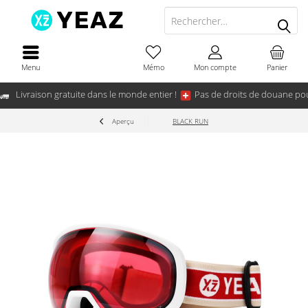
Menu
Mémo
Mon compte
Panier
Livraison gratuite dans le monde entier !
Pas de droits de douane pou
Aperçu
BLACK RUN