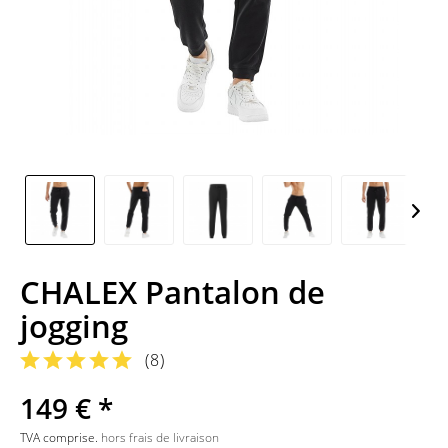
CHALEX Pantalon de
jogging
(
8
)
149 € *
TVA comprise.
hors frais de livraison