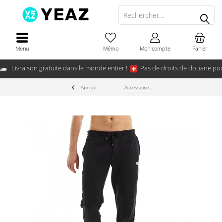
Menu
Mémo
Mon compte
Panier
Livraison gratuite dans le monde entier !
Pas de droits de douane pou
Aperçu
Accessoires