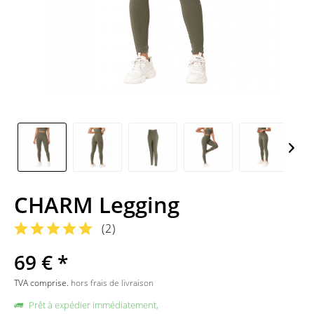
CHARM Legging
(
2
)
69 € *
TVA comprise.
hors frais de livraison
Prêt à expédier immédiatement,