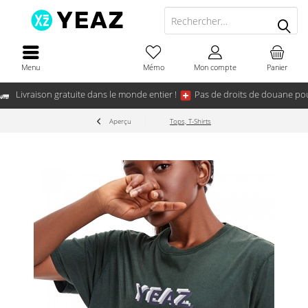
Menu
Mémo
Mon compte
Panier
Livraison gratuite dans le monde entier !
Pas de droits de douane pou
Aperçu
Tops, T-Shirts