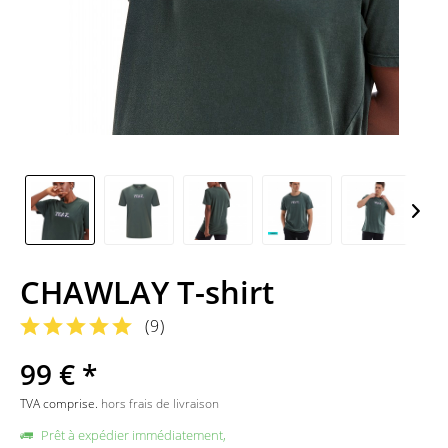
CHAWLAY T-shirt
(
9
)
99 € *
TVA comprise.
hors frais de livraison
Prêt à expédier immédiatement,