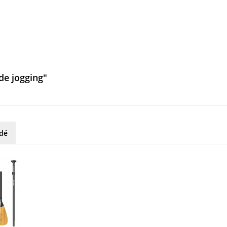
de jogging"
rdé