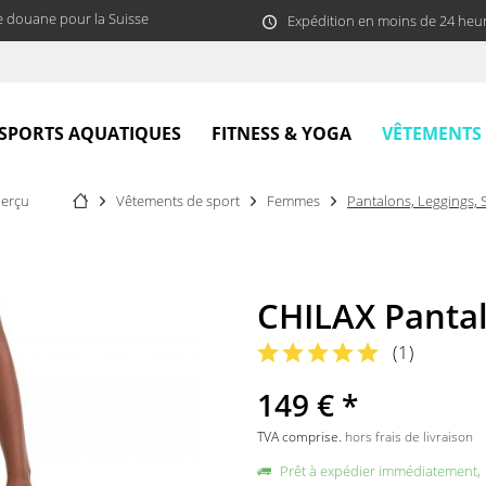
e douane pour la Suisse
Expédition en moins de 24 heu
VÊTEMENTS
SPORTS AQUATIQUES
FITNESS & YOGA
erçu
Vêtements de sport
Femmes
Pantalons, Leggings, 
CHILAX Pantal
(
1
)
149 € *
TVA comprise.
hors frais de livraison
Prêt à expédier immédiatement,