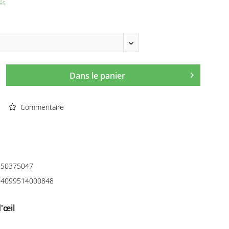
és
Dans le panier
Commentaire
50375047
4099514000848
'œil