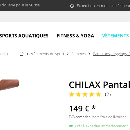
e douane pour la Suisse
Expédition en moins de 24 heu
VÊTEMENTS
SPORTS AQUATIQUES
FITNESS & YOGA
erçu
Vêtements de sport
Femmes
Pantalons, Leggings, 
CHILAX Pantal
(
2
)
149 € *
TVA comprise.
hors frais de livraison
Prêt à expédier immédiatement,