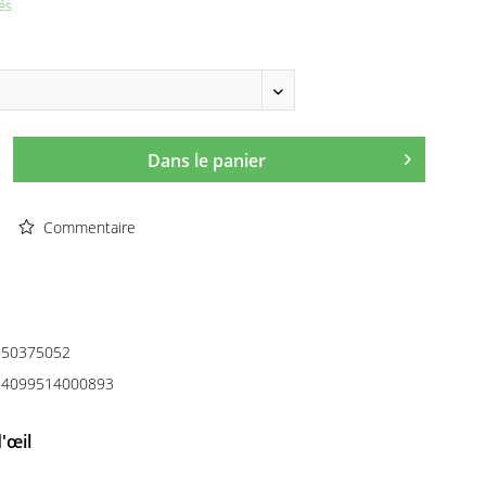
és
Dans le panier
Commentaire
50375052
4099514000893
'œil