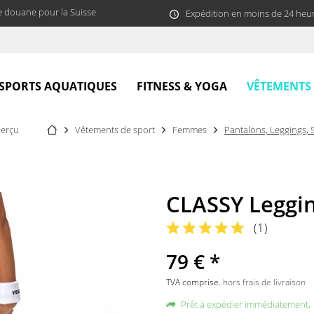
e douane pour la Suisse
Expédition en moins de 24 heu
VÊTEMENTS
SPORTS AQUATIQUES
FITNESS & YOGA
erçu
Vêtements de sport
Femmes
Pantalons, Leggings, 
CLASSY Leggi
(
1
)
79 € *
TVA comprise.
hors frais de livraison
Prêt à expédier immédiatement,