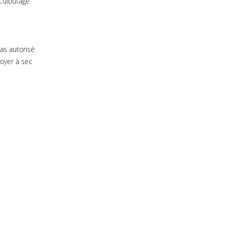
 culbutage
as autorisé
toyer à sec