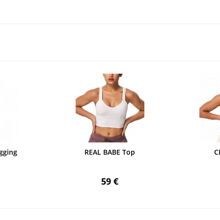
gging
REAL BABE Top
C
59 €