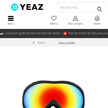
Menu
Mémo
Mon compte
Panier
Livraison gratuite dans le monde entier !
Pas de droits de douane pou
Aperçu
autres modèles