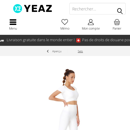
Menu
Mémo
Mon compte
Panier
Livraison gratuite dans le monde entier !
Pas de droits de douane pou
Aperçu
Sets