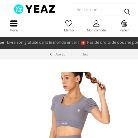
Menu
Mémo
Mon compte
Panier
Livraison gratuite dans le monde entier !
Pas de droits de douane pou
Aperçu
Sets