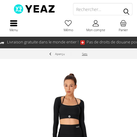
Menu
Mémo
Mon compte
Panier
Livraison gratuite dans le monde entier !
Pas de droits de douane pou
Aperçu
Sets