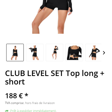
CLUB LEVEL SET Top long +
short
188 € *
TVA comprise.
hors frais de livraison
Prêt à expédier immédiatement,