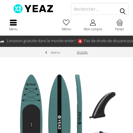
Menu
Mémo
Mon compte
Panier
Livraison gratuite dans le monde entier !
Pas de droits de douane pou
Aperçu
RIVIERA