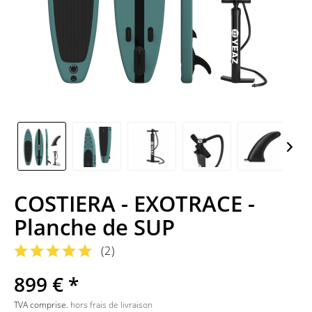
COSTIERA - EXOTRACE -
Planche de SUP
(
2
)
899 € *
TVA comprise.
hors frais de livraison