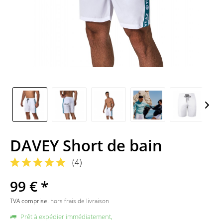
DAVEY Short de bain
(
4
)
99 € *
TVA comprise.
hors frais de livraison
Prêt à expédier immédiatement,