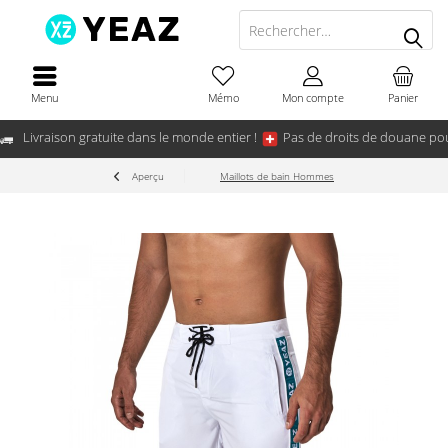
Menu
Mémo
Mon compte
Panier
Livraison gratuite dans le monde entier !
Pas de droits de douane pou
Aperçu
Maillots de bain Hommes