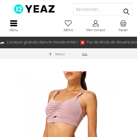
Menu
Mémo
Mon compte
Panier
Livraison gratuite dans le monde entier !
Pas de droits de douane pou
Aperçu
Sets