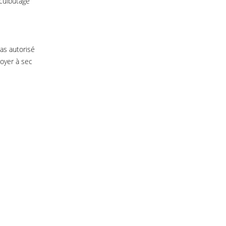
 culbutage
as autorisé
toyer à sec