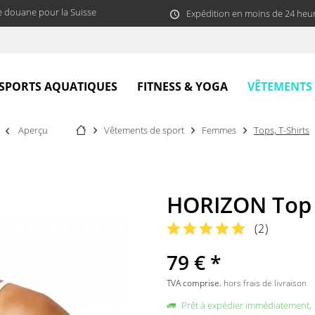
e douane pour la Suisse
Expédition en moins de 24 heu
VÊTEMENTS
SPORTS AQUATIQUES
FITNESS & YOGA
Aperçu
Vêtements de sport
Femmes
Tops, T-Shirts
HORIZON Top
(
2
)
79 € *
TVA comprise.
hors frais de livraison
Prêt à expédier immédiatement,