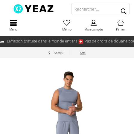
Menu
Mémo
Mon compte
Panier
Livraison gratuite dans le monde entier !
Pas de droits de douane pou
Aperçu
Sets