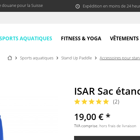
e douane pour la Suisse
Expédition en moins de 24 heu
SPORTS AQUATIQUES
FITNESS & YOGA
VÊTEMENTS
Sports aquatiques
Stand Up Paddle
Accessoires pour sta
ISAR Sac étanc
(
2
)
19,00 € *
TVA comprise.
hors frais de livraison