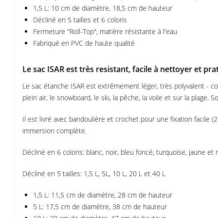
1,5 L: 10 cm de diamètre, 18,5 cm de hauteur
Décliné en 5 tailles et 6 coloris
Fermeture "Roll-Top", matière résistante à l'eau
Fabriqué en PVC de haute qualité
Le sac ISAR est très resistant, facile à nettoyer et pra
Le sac étanche ISAR est extrêmement léger, très polyvalent - c
plein air, le snowboard, le ski, la pêche, la voile et sur la plage.
Il est livré avec bandoulière et crochet pour une fixation facile
immersion complète.
Décliné en 6 coloris: blanc, noir, bleu foncé, turquoise, jaune et 
Décliné en 5 tailles: 1,5 L, 5L, 10 L, 20 L et 40 L
1,5 L: 11,5 cm de diamètre, 28 cm de hauteur
5 L: 17,5 cm de diamètre, 38 cm de hauteur