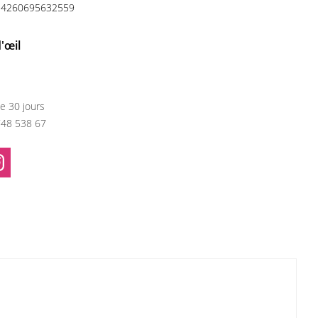
4260695632559
'œil
e 30 jours
748 538 67