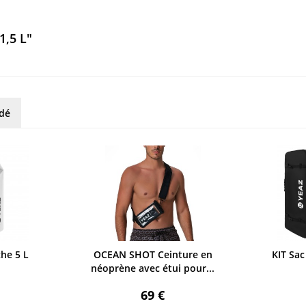
1,5 L"
rdé
he 5 L
OCEAN SHOT Ceinture en
KIT Sac
néoprène avec étui pour...
69 €