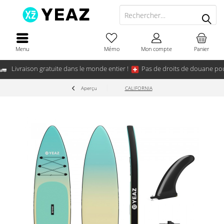
Menu
Mémo
Mon compte
Panier
Livraison gratuite dans le monde entier !
Pas de droits de douane pou
Aperçu
CALIFORNIA