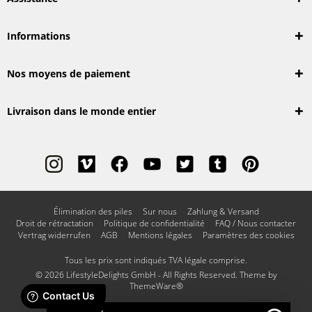
Informations
Nos moyens de paiement
Livraison dans le monde entier
Élimination des piles
Sur nous
Zahlung & Versand
Droit de rétractation
Politique de confidentialité
FAQ / Nous contacter
Vertrag widerrufen
AGB
Mentions légales
Paramètres des cookies
Tous les prix sont indiqués TVA légale comprise.
© 2026 LifestyleDelights GmbH - All Rights Reserved. Theme by
ThemeWare®