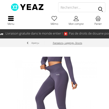
Menu
Mémo
Mon compte
Panier
Livraison gratuite dans le monde entier !
Pas de droits de douane pou
Aperçu
Pantalons, Leggings, Shorts