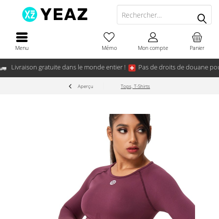
Menu
Mémo
Mon compte
Panier
Livraison gratuite dans le monde entier !
Pas de droits de douane pou
Aperçu
Tops, T-Shirts