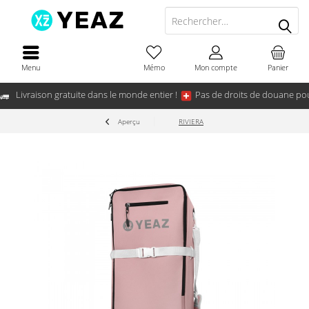
Menu
Mémo
Mon compte
Panier
Livraison gratuite dans le monde entier !
Pas de droits de douane pou
Aperçu
RIVIERA