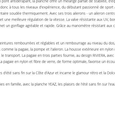
pont antidérapant, la planche offre un mélange parfait de stabilité, d'équ
ient donc à tous les niveaux d'expérience, du débutant passionné de spo
aire soudée thermiquement. Avec ses trois ailerons - un aileron centra
t une meilleure régulation de la vitesse. La valve résistante aux UV, bor
t un gonflage agréable et rapide. Grâce au manomètre résistant aux ch
 ceintures rembourrées et réglables et un rembourrage au niveau du dos
omme la pagaie, la pompe et l'aileron. La housse extérieure en nylon rés
 transport. La pagaie en trois parties fournie, au design RIVIERA, ave
La pagaie en nylon et fibre de verre, de forme optimale, favorise un écou
'été sans fin sur la Côte d'Azur et incarne le glamour rétro et la Dolce
es en famille, avec la planche YEAZ, les plaisirs de l'été sans fin sur l'e