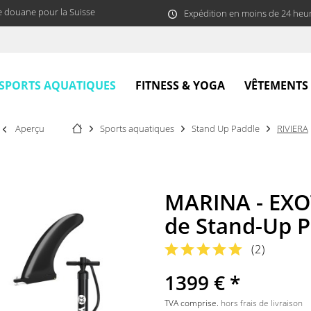
e douane pour la Suisse
Expédition en moins de 24 heu
SPORTS AQUATIQUES
FITNESS & YOGA
VÊTEMENTS
Aperçu
Sports aquatiques
Stand Up Paddle
RIVIERA
MARINA - EXO
de Stand-Up P
(
2
)
1399 € *
TVA comprise.
hors frais de livraison