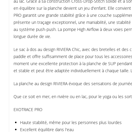
au lac. Grâce à sa construction Cross-Drop-Stitch solide et à son 
en équilibre sur la planche devient un jeu d'enfant. Elle conv
PRO garantit une grande stabilité grâce à une couche supplément
présente un traçage exceptionnel, une maniabilité, une stabilité e
au système push-push. La pompe High Airflow à deux voies perme
longue durée de vie.
Le sac à dos au design RIVIERA Chic, avec des bretelles et des
paddle et offre suffisamment de place pour tous les accessoires c
moment une excellente protection à la planche de SUP pendant le
et stable et peut être adaptée individuellement à chaque taille. 
La planche au design RIVIERA évoque des sensations de journées d
Que ce soit en mer, en rivière ou en lac, pour le yoga ou les sorti
EXOTRACE PRO
Haute stabilité, même pour les personnes plus lourdes
Excellent équilibre dans l'eau