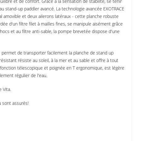
ilibre et de confort. Grâce à la sensation de stabilité, se tenir
rt au stand-up paddler avancé. La technologie avancée EXOTRACE
l amovible et deux ailerons latéraux - cette planche robuste
dée d'un filtre filet à mailles fines, se manipule aisément grâce
ocs et au filtre anti-sable, la pompe brevetée dispose d'une
, permet de transporter facilement la planche de stand up
istant résiste au soleil, à la mer et au sable et offre à tout
c fonction télescopique et poignée en T ergonomique, est légère
lement régulier de l'eau.
 Vita.
au sont assurés!