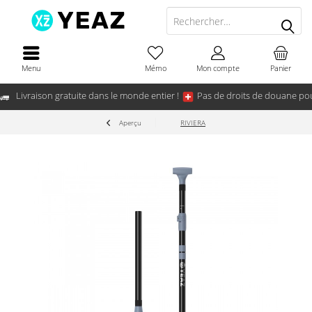
Menu
Mémo
Mon compte
Panier
Livraison gratuite dans le monde entier !
Pas de droits de douane pou
Aperçu
RIVIERA