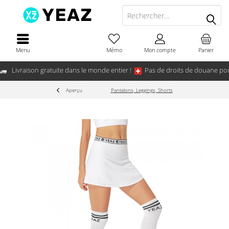
Menu
Mémo
Mon compte
Panier
Livraison gratuite dans le monde entier !
Pas de droits de douane pou
Aperçu
Pantalons, Leggings, Shorts