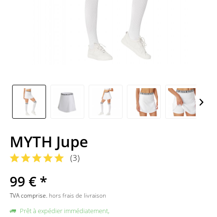
MYTH Jupe
(
3
)
99 € *
TVA comprise.
hors frais de livraison
Prêt à expédier immédiatement,