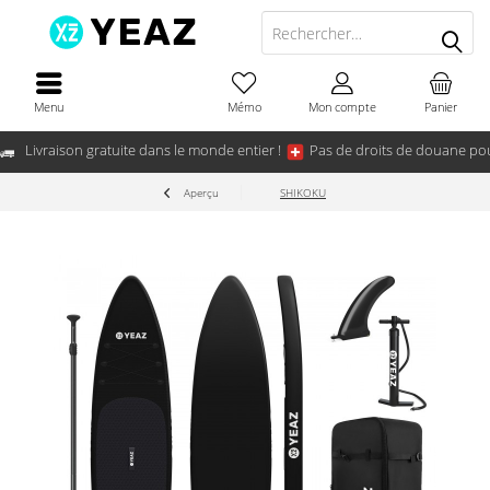
Menu
Mémo
Mon compte
Panier
Livraison gratuite dans le monde entier !
Pas de droits de douane pou
Aperçu
SHIKOKU