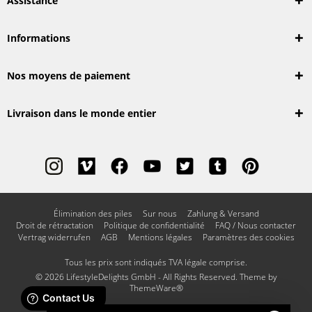
Assistance
Informations
Nos moyens de paiement
Livraison dans le monde entier
Élimination des piles
Sur nous
Zahlung & Versand
Droit de rétractation
Politique de confidentialité
FAQ / Nous contacter
Vertrag widerrufen
AGB
Mentions légales
Paramètres des cookies
Tous les prix sont indiqués TVA légale comprise.
© 2026 LifestyleDelights GmbH - All Rights Reserved. Theme by
ThemeWare®