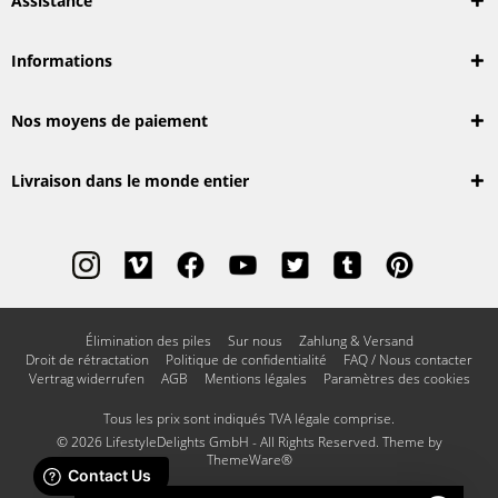
Assistance
Informations
Nos moyens de paiement
Livraison dans le monde entier
Élimination des piles
Sur nous
Zahlung & Versand
Droit de rétractation
Politique de confidentialité
FAQ / Nous contacter
Vertrag widerrufen
AGB
Mentions légales
Paramètres des cookies
Tous les prix sont indiqués TVA légale comprise.
© 2026 LifestyleDelights GmbH - All Rights Reserved. Theme by
ThemeWare®