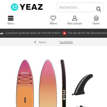
Menu
Mémo
Mon compte
Panier
Livraison gratuite dans le monde entier !
Pas de droits de douane pou
Aperçu
CALIFORNIA