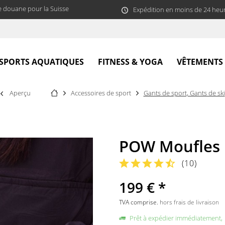
e douane pour la Suisse
Expédition en moins de 24 heu
SPORTS AQUATIQUES
FITNESS & YOGA
VÊTEMENTS
Aperçu
Accessoires de sport
Gants de sport, Gants de ski
POW Moufles
(
10
)
199 € *
TVA comprise.
hors frais de livraison
Prêt à expédier immédiatement,