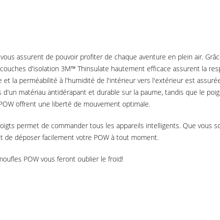
 vous assurent de pouvoir profiter de chaque aventure en plein air. Grâ
rs couches d'isolation 3M™ Thinsulate hautement efficace assurent la res
et la perméabilité à l'humidité de l'intérieur vers l'extérieur est assur
s d'un matériau antidérapant et durable sur la paume, tandis que le poi
ts POW offrent une liberté de mouvement optimale.
doigts permet de commander tous les appareils intelligents. Que vous s
 et de déposer facilement votre POW à tout moment.
oufles POW vous feront oublier le froid!