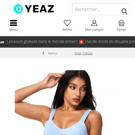
Menu
Mémo
Mon compte
Panier
Livraison gratuite dans le monde entier !
Pas de droits de douane pou
Aperçu
Tops, T-Shirts