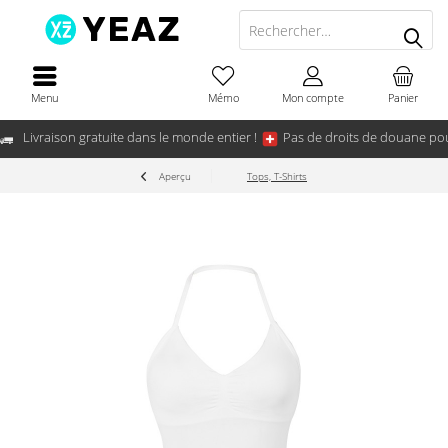
Menu
Mémo
Mon compte
Panier
Livraison gratuite dans le monde entier !
Pas de droits de douane pou
Aperçu
Tops, T-Shirts