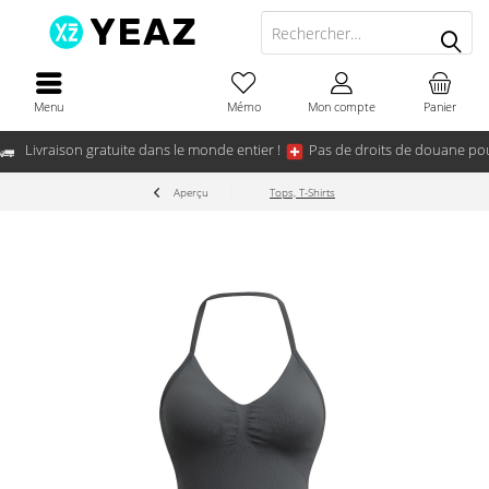
Menu
Mémo
Mon compte
Panier
Livraison gratuite dans le monde entier !
Pas de droits de douane pou
Aperçu
Tops, T-Shirts