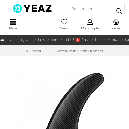
Menu
Mémo
Mon compte
Panier
Livraison gratuite dans le monde entier !
Pas de droits de douane pou
Aperçu
Accessoires pour stand up paddles