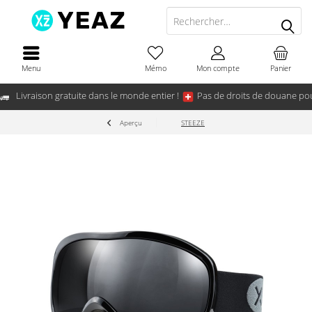
Menu
Mémo
Mon compte
Panier
Livraison gratuite dans le monde entier !
Pas de droits de douane pou
Aperçu
STEEZE