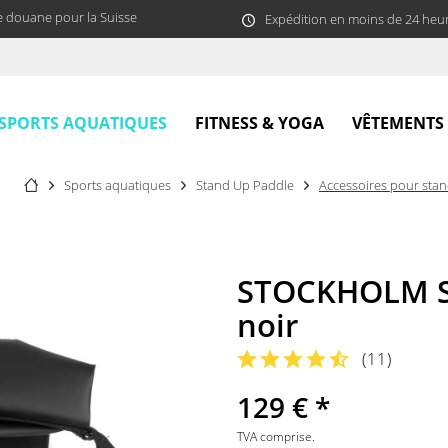
e douane pour la Suisse
Expédition en moins de 24 heu
SPORTS AQUATIQUES
FITNESS & YOGA
VÊTEMENTS
Sports aquatiques
Stand Up Paddle
Accessoires pour sta
STOCKHOLM Sa
noir
(
11
)
129 € *
TVA comprise.