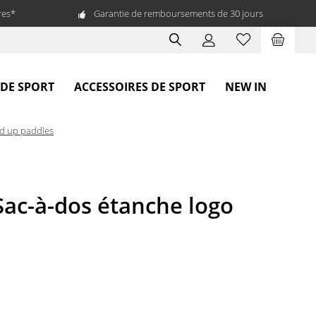
res*
Garantie de remboursements de 30 jours
 DE SPORT
ACCESSOIRES DE SPORT
NEW IN
nd up paddles
c-à-dos étanche logo