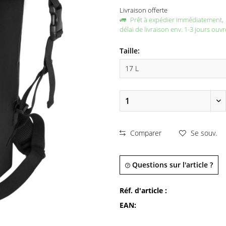
Livraison offerte
Prêt à expédier immédiatement,
délai de livraison env. 1-3 jours ouvr
Taille:
Comparer
Se souv.
Questions sur l'article ?
Réf. d'article :
EAN: