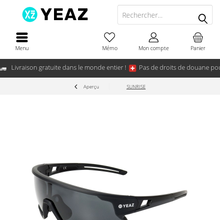
Menu
Mémo
Mon compte
Panier
Livraison gratuite dans le monde entier !
Pas de droits de douane pou
Aperçu
SUNRISE